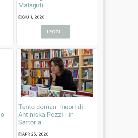
Malaguti
GIU 1, 2026
LEGGI...
l
Tanto domani muori di
zo
Antiniska Pozzi - in
Sartoria
APR 25, 2026