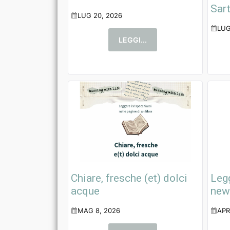
Sart
LUG 20, 2026
LUG
LEGGI...
Chiare, fresche (et) dolci
Legg
acque
news
MAG 8, 2026
APR