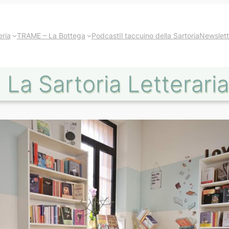
eria
TRAME – La Bottega
Podcast
Il taccuino della Sartoria
Newslett
La Sartoria Letteraria