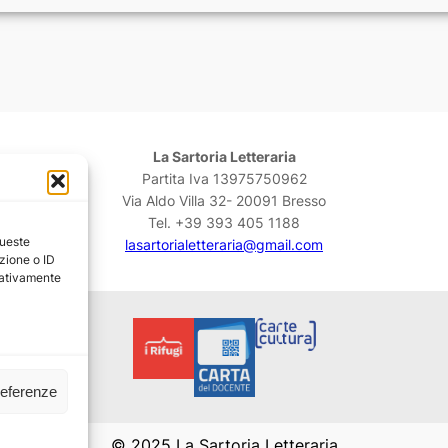
La Sartoria Letteraria
Partita Iva 13975750962
Via Aldo Villa 32- 20091 Bresso
Tel. +39 393 405 1188
queste
lasartorialetteraria@gmail.com
zione o ID
egativamente
referenze
© 2025 La Sartoria Letteraria