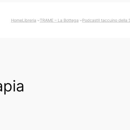
Home
Libreria
TRAME – La Bottega
Podcast
Il taccuino della 
apia