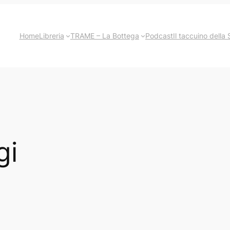
Home
Libreria
TRAME – La Bottega
Podcast
Il taccuino della 
gi