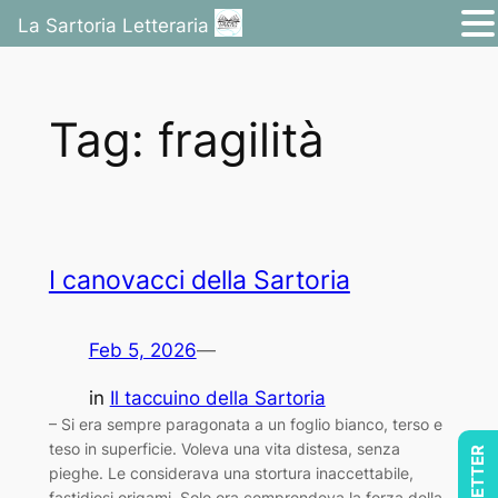
La Sartoria Letteraria
Vai
al
Tag:
fragilità
contenuto
I canovacci della Sartoria
Feb 5, 2026
—
in
Il taccuino della Sartoria
– Si era sempre paragonata a un foglio bianco, terso e
teso in superficie. Voleva una vita distesa, senza
pieghe. Le considerava una stortura inaccettabile,
fastidiosi origami. Solo ora comprendeva la forza della