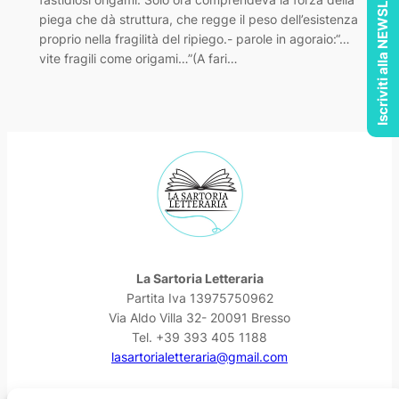
Iscriviti alla NEWSLETTER
piega che dà struttura, che regge il peso dell’esistenza
proprio nella fragilità del ripiego.- parole in agoraio:“…
vite fragili come origami…”(A fari…
La Sartoria Letteraria
Partita Iva 13975750962
Via Aldo Villa 32- 20091 Bresso
Tel. +39 393 405 1188
lasartorialetteraria@gmail.com