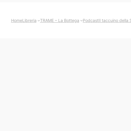
Home
Libreria
TRAME – La Bottega
Podcast
Il taccuino della 