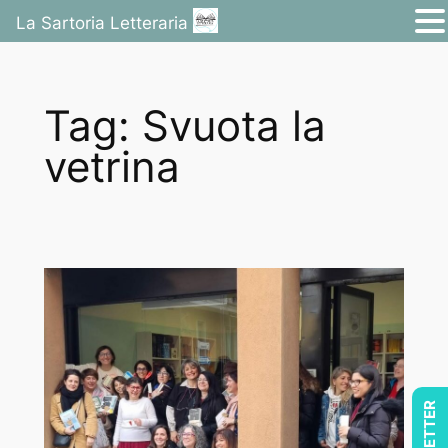
La Sartoria Letteraria
Vai
al
Tag:
Svuota la
contenuto
vetrina