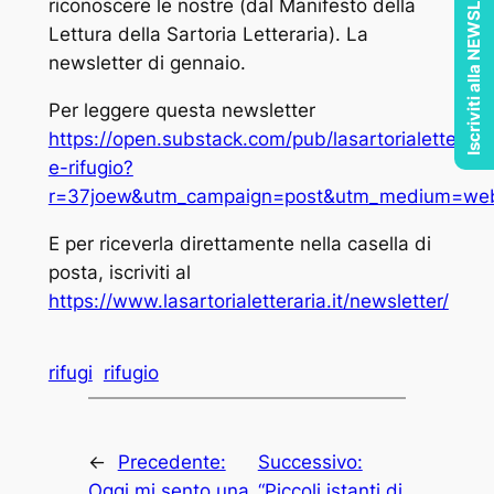
Iscriviti alla NEWSLETTER
riconoscere le nostre (dal Manifesto della
Lettura della Sartoria Letteraria). La
newsletter di gennaio.
Per leggere questa newsletter
https://open.substack.com/pub/lasartorialetterari
e-rifugio?
r=37joew&utm_campaign=post&utm_medium=we
E per riceverla direttamente nella casella di
posta, iscriviti al
https://www.lasartorialetteraria.it/newsletter/
rifugi
rifugio
←
Precedente:
Successivo:
Oggi mi sento una
“Piccoli istanti di