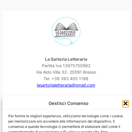
La Sartoria Letteraria
Partita Iva 13975750962
Via Aldo Villa 32- 20091 Bresso
Tel. +39 393 405 1188
lasartorialetteraria@gmail.com
Facebook
Instagram
YouTube
Threads
Gestisci Consenso
Per fornire le migliori esperienze, utilizziamo tecnologie come i cookie
per memorizzare e/o accedere alle informazioni del dispositivo. Il
consenso a queste tecnologie ci permetterà di elaborare dati come il
comportamento di navigazione o ID unici su questo sito. Non