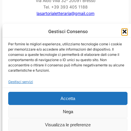
Via Aldo Villa 32- 20091 Bresso
Tel. +39 393 405 1188
lasartorialetteraria@gmail.com
Facebook
Instagram
YouTube
Threads
Gestisci Consenso
Per fornire le migliori esperienze, utilizziamo tecnologie come i cookie
per memorizzare e/o accedere alle informazioni del dispositivo. Il
consenso a queste tecnologie ci permetterà di elaborare dati come il
comportamento di navigazione o ID unici su questo sito. Non
acconsentire o ritirare il consenso può influire negativamente su alcune
caratteristiche e funzioni.
Gestisci servizi
Accetta
Nega
Visualizza le preferenze