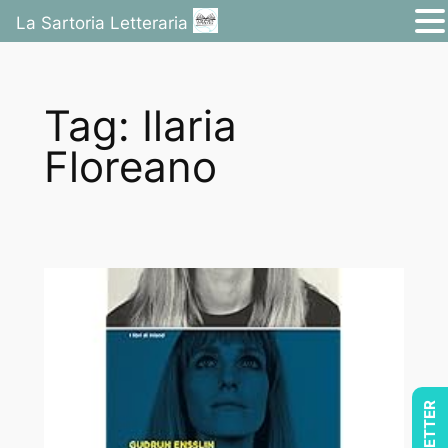
La Sartoria Letteraria
Vai
al
Tag:
Ilaria
contenuto
Floreano