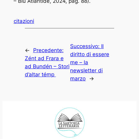
– Blu Atlantide, 2024, pag. 88).
citazioni
Successivo:
Il
←
Precedente:
diritto di essere
Zént ad Frara e
me – la
ad Bundén – Stori
newsletter di
d’altar témp
marzo
→