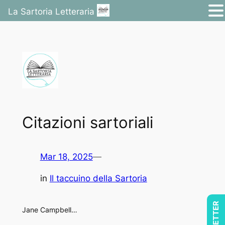
La Sartoria Letteraria
Vai
al
contenuto
Citazioni sartoriali
Mar 18, 2025
—
in
Il taccuino della Sartoria
Jane Campbell…