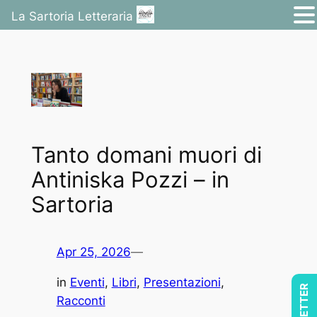
La Sartoria Letteraria
Vai
al
contenuto
Tanto domani muori di
Antiniska Pozzi – in
Sartoria
Apr 25, 2026
—
in
Eventi
, 
Libri
, 
Presentazioni
, 
Racconti